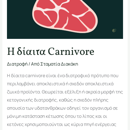
Carnivore
Η δίαιτα Carnivore
Διατροφή
/ Από
Σταματία Διακάκη
Η δίαιτα carnivore είναι ένα διατροφικό πρότυπο που
περιλαμβάνει αποκλειστικά ή σχεδόν αποκλειστικά
ζωικά προϊόντα. Θεωρείται εξέλιξη ή ακραία μορφή της
κετογονικής διατροφής, καθώς η σχεδόν πλήρης
απουσία των υδατανθράκων οδηγεί τον οργανισμό σε
μόνιμη κατάσταση κέτωσης όπου το λίπος και οι
κετόνες χρησιμοποιούνται ως κύρια πηγή ενέργειας