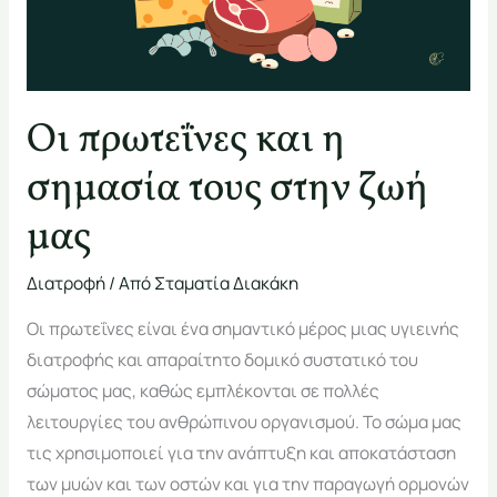
σημασία
τους
στην
ζωή
Οι πρωτεΐνες και η
μας
σημασία τους στην ζωή
μας
Διατροφή
/ Από
Σταματία Διακάκη
Οι πρωτεΐνες είναι ένα σημαντικό μέρος μιας υγιεινής
διατροφής και απαραίτητο δομικό συστατικό του
σώματος μας, καθώς εμπλέκονται σε πολλές
λειτουργίες του ανθρώπινου οργανισμού. Το σώμα μας
τις χρησιμοποιεί για την ανάπτυξη και αποκατάσταση
των μυών και των οστών και για την παραγωγή ορμονών