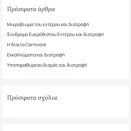
ζ
Πρόσφατα άρθρα
ή
τ
Μικροβίωμα του εντέρου και διατροφή
η
Σύνδρομο Ευερέθιστου Εντέρου και διατροφή
σ
Η δίαιτα Carnivore
η
Εκκολπώματα και διατροφή
γ
ι
Υποπαραθυρεοειδισμός και διατροφή
α
:
Πρόσφατα σχόλια