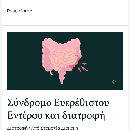
Read More »
Σύνδρομο
Ευερέθιστου
Εντέρου
και
διατροφή
Σύνδρομο Ευερέθιστου
Εντέρου και διατροφή
Διατροφή
/ Από
Σταματία Διακάκη