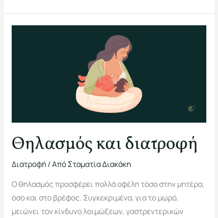
Θηλασμός
και
διατροφή
Θηλασμός και διατροφή
Διατροφή
/ Από
Σταματία Διακάκη
Ο θηλασμός προσφέρει πολλά οφέλη τόσο στην μητέρα,
όσο και στο βρέφος. Συγκεκριμένα, για το μωρό,
μειώνει τον κίνδυνο λοιμώξεων, γαστρεντερικών