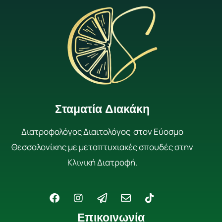
Σταματία Διακάκη
Διατροφολόγος Διαιτολόγος στον Εύοσμο
Θεσσαλονίκης με μεταπτυχιακές σπουδές στην
Κλινική Διατροφή.
F
I
P
E
T
a
n
a
n
i
c
s
p
v
k
Επικοινωνία