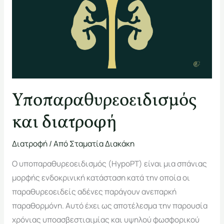
διατροφή
Υποπαραθυρεοειδισμός
και διατροφή
Διατροφή
/ Από
Σταματία Διακάκη
Ο υποπαραθυρεοειδισμός (HypoPT) είναι μια σπάνιας
μορφής ενδοκρινική κατάσταση κατά την οποία οι
παραθυρεοειδείς αδένες παράγουν ανεπαρκή
παραθορμόνη. Αυτό έχει ως αποτέλεσμα την παρουσία
χρόνιας υποασβεστιαιμίας και υψηλού φωσφορικού