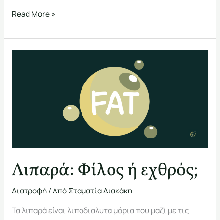
Read More »
Λιπαρά:
Φίλος
ή
εχθρός;
Λιπαρά: Φίλος ή εχθρός;
Διατροφή
/ Από
Σταματία Διακάκη
Τα λιπαρά είναι λιποδιαλυτά μόρια που μαζί με τις