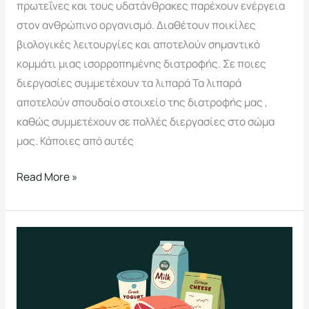
πρωτεΐνες και τους υδατάνθρακες παρέχουν ενέργεια
στον ανθρώπινο οργανισμό. Διαθέτουν ποικίλες
βιολογικές λειτουργίες και αποτελούν σημαντικό
κομμάτι μιας ισορροπημένης διατροφής. Σε ποιες
διεργασίες συμμετέχουν τα λιπαρά Τα λιπαρά
αποτελούν σπουδαίο στοιχείο της διατροφής μας ,
καθώς συμμετέχουν σε πολλές διεργασίες στο σώμα
μας. Κάποιες από αυτές
Read More »
Οι
πρωτεΐνες
και
η