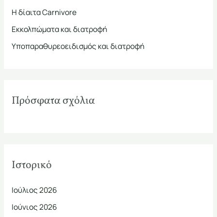
σ
Η δίαιτα Carnivore
η
Εκκολπώματα και διατροφή
γ
ι
Υποπαραθυρεοειδισμός και διατροφή
α
:
Πρόσφατα σχόλια
Ιστορικό
Ιούλιος 2026
Ιούνιος 2026