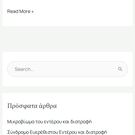
Read More »
Α
ν
α
ζ
Πρόσφατα άρθρα
ή
τ
Μικροβίωμα του εντέρου και διατροφή
η
Σύνδρομο Ευερέθιστου Εντέρου και διατροφή