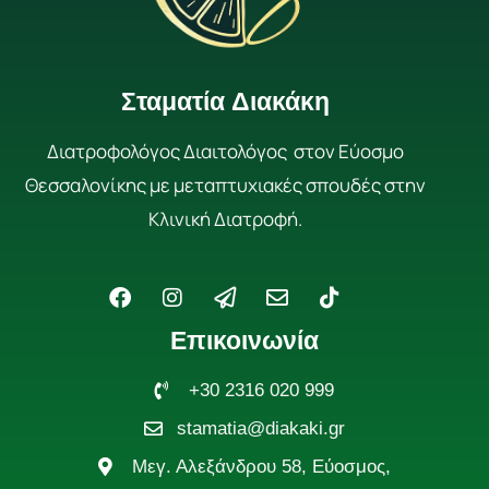
Σταματία Διακάκη
Διατροφολόγος Διαιτολόγος στον Εύοσμο
Θεσσαλονίκης με μεταπτυχιακές σπουδές στην
Κλινική Διατροφή.
F
I
P
E
T
a
n
a
n
i
c
s
p
v
k
Επικοινωνία
e
t
e
e
t
b
a
r
l
o
o
g
+30 2316 020 999
-
o
k
o
r
p
p
stamatia@diakaki.gr
k
a
l
e
m
a
Μεγ. Αλεξάνδρου 58, Εύοσμος,
n