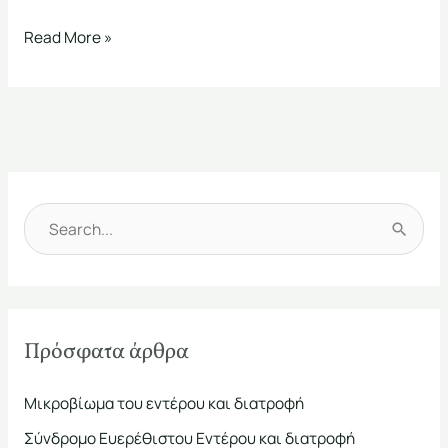
Read More »
Α
ν
α
ζ
Πρόσφατα άρθρα
ή
τ
Μικροβίωμα του εντέρου και διατροφή
η
Σύνδρομο Ευερέθιστου Εντέρου και διατροφή