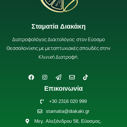
Σταματία Διακάκη
Διατροφολόγος Διαιτολόγος στον Εύοσμο
Θεσσαλονίκης με μεταπτυχιακές σπουδές στην
Κλινική Διατροφή.
F
I
P
E
T
a
n
a
n
i
c
s
p
v
k
Επικοινωνία
e
t
e
e
t
b
a
r
l
o
o
g
+30 2316 020 999
-
o
k
o
r
p
p
stamatia@diakaki.gr
k
a
l
e
m
a
Μεγ. Αλεξάνδρου 58, Εύοσμος,
n