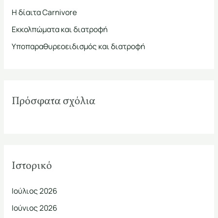
σ
Η δίαιτα Carnivore
η
Εκκολπώματα και διατροφή
γ
ι
Υποπαραθυρεοειδισμός και διατροφή
α
:
Πρόσφατα σχόλια
Ιστορικό
Ιούλιος 2026
Ιούνιος 2026