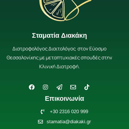
Σταματία Διακάκη
Διατροφολόγος Διαιτολόγος στον Εύοσμο
Θεσσαλονίκης με μεταπτυχιακές σπουδές στην
Κλινική Διατροφή.
F
I
P
E
T
a
n
a
n
i
c
s
p
v
k
Επικοινωνία
e
t
e
e
t
b
a
r
l
o
o
g
+30 2316 020 999
-
o
k
o
r
p
p
stamatia@diakaki.gr
k
a
l
e