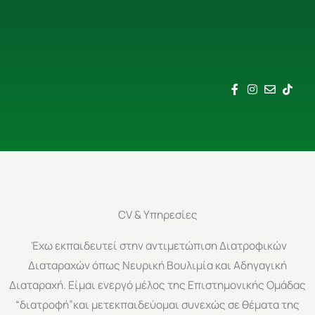
CV & Υπηρεσίες​
Έχω εκπαιδευτεί στην αντιμετώπιση Διατροφικών
Διαταραχών όπως Νευρική Βουλιμία και Αδηγαγική
Διαταραχή. Είμαι ενεργό μέλος της Επιστημονικής Ομάδας
“διατροφή”και μετεκπαιδεύομαι συνεχώς σε θέματα της