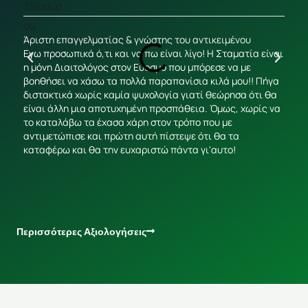
Άριστη επαγγελματίας & γνώστης του αντικειμένου
Έχω 
Εγω προσωπικά ό,τι και να πω είναι λίγο! Η Σταματία είναι
με τ
η μόνη Διαιτολόγος στον Εύοσμο που μπόρεσε να με
ΑΝΘΡ
βοηθήσει να χάσω τα πολλά παραπανίσια κιλά μου!! Πήγα
Συνε
διστακτικά χωρίς καμία ψυχολογία γιατί θεώρησα ότι θα
καθο
είναι άλλη μια αποτυχημένη προσπάθεια. Όμως, χωρίς να
και 
το καταλάβω τα έχασα χάρη στον τρόπο που με
πείν
αντιμετώπισε και πρώτη αυτή πίστεψε ότι θα τα
για τ
καταφέρω και θα την ευχαριστώ πάντα γι'αυτο!
Περισσότερες Αξιολογήσεις