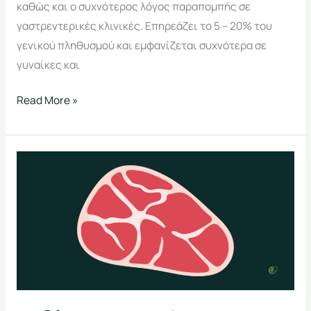
καθώς και ο συχνότερος λόγος παραπομπής σε
γαστρεντερικές κλινικές. Επηρεάζει το 5 – 20% του
γενικού πληθυσμού και εμφανίζεται συχνότερα σε
γυναίκες και
Read More »
Η
δίαιτα
Carnivore