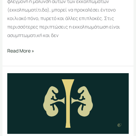
φλεγμονή ή μόλυνση αυτών των εκκολπωμάτων
(εκκολπωματίτιδα), μπορεί να προκαλέσει έντονο
κοιλιακό πόνο, πυρετό και άλλες επιπλοκές. Στις
περισσότερες περιπτώσεις η εκκολπωμάτωση είναι
ασυμπτωματική και δεν
Read More »
Υποπαραθυρεοειδισμός
και
διατροφή