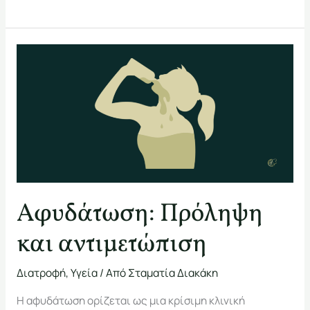
Αφυδάτωση:
Πρόληψη
και
αντιμετώπιση
Αφυδάτωση: Πρόληψη
και αντιμετώπιση
Διατροφή
,
Υγεία
/ Από
Σταματία Διακάκη
Η αφυδάτωση ορίζεται ως μια κρίσιμη κλινική