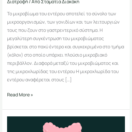
Διατροφή
/ Από
Σταματία Διακάκη
Το μικροβίωμα του εντέρου αποτελεί το σύνολο των
μικροοργανισμών, των γονιδίων και των λειτουργιών
τους που ζουν στο γαστρεντερικό σύστημα. Η
μεγαλύτερη συγκέντρωση του μικροβιώματος
βρίσκεται στο παχύ έντερο και συγκεκριμένα στο τμήμα
(κόλον) στο οποίο υπάρχει πλούσιο μικροβιακό
περιβάλλον. Διαφορά μεταξύ του μικροβιώματος και
της μικροχλωρίδας του εντέρου Η μικροχλωρίδα του
εντέρου αναφέρεται στους […]
Read More »
Σύνδρομο
Ευερέθιστου