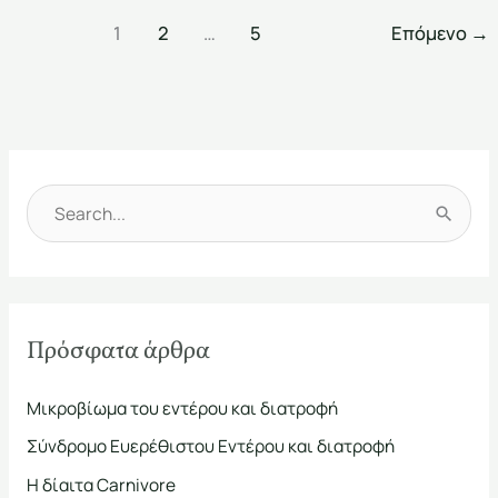
1
2
…
5
Επόμενο
→
Α
ν
α
ζ
Πρόσφατα άρθρα
ή
τ
Μικροβίωμα του εντέρου και διατροφή
η
Σύνδρομο Ευερέθιστου Εντέρου και διατροφή
σ
Η δίαιτα Carnivore
η