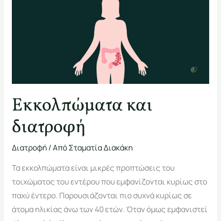
και
διατροφή
Εκκολπώματα και
διατροφή
Διατροφή
/ Από
Σταματία Διακάκη
Τα εκκολπώματα είναι μικρές προπτώσεις του
τοιχώματος του εντέρου που εμφανίζονται κυρίως στο
παχύ έντερο. Παρουσιάζονται πιο συχνά κυρίως σε
άτομα ηλικίας άνω των 40 ετών. Όταν όμως εμφανιστεί