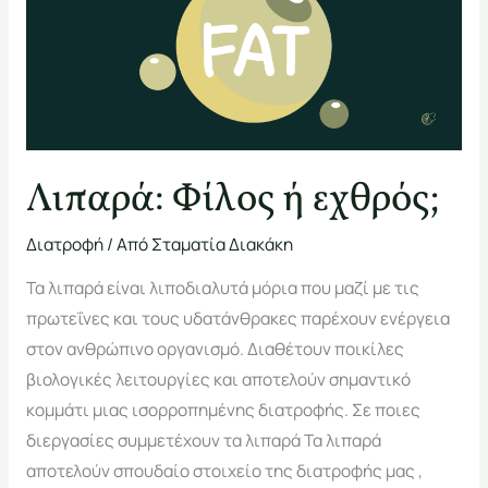
ή
εχθρός;
Λιπαρά: Φίλος ή εχθρός;
Διατροφή
/ Από
Σταματία Διακάκη
Τα λιπαρά είναι λιποδιαλυτά μόρια που μαζί με τις
πρωτεΐνες και τους υδατάνθρακες παρέχουν ενέργεια
στον ανθρώπινο οργανισμό. Διαθέτουν ποικίλες
βιολογικές λειτουργίες και αποτελούν σημαντικό
κομμάτι μιας ισορροπημένης διατροφής. Σε ποιες
διεργασίες συμμετέχουν τα λιπαρά Τα λιπαρά
αποτελούν σπουδαίο στοιχείο της διατροφής μας ,