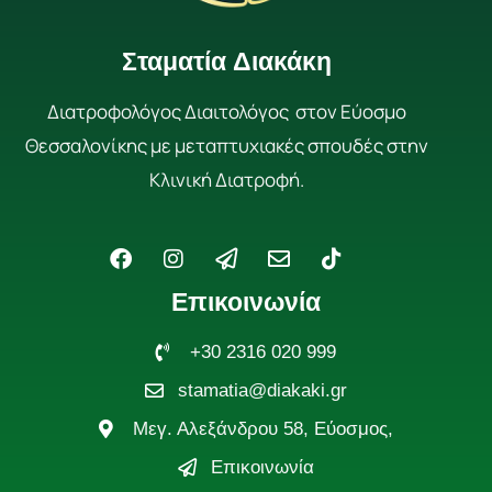
Σταματία Διακάκη
Διατροφολόγος Διαιτολόγος στον Εύοσμο
Θεσσαλονίκης με μεταπτυχιακές σπουδές στην
Κλινική Διατροφή.
F
I
P
E
T
a
n
a
n
i
c
s
p
v
k
Επικοινωνία
e
t
e
e
t
b
a
r
l
o
o
g
+30 2316 020 999
-
o
k
o
r
p
p
stamatia@diakaki.gr
k
a
l
e
m
a
Μεγ. Αλεξάνδρου 58, Εύοσμος,
n
e
Επικοινωνία