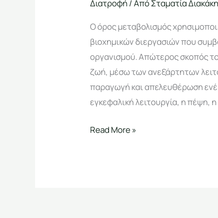
Διατροφή
/ Από
Σταματία Διακάκ
Ο όρος μεταβολισμός χρησιμοποιε
βιοχημικών διεργασιών που συμβ
οργανισμού. Απώτερος σκοπός του
ζωή, μέσω των ανεξάρτητων λειτ
παραγωγή και απελευθέρωση ενέργ
εγκεφαλική λειτουργία, η πέψη, η 
Read More »