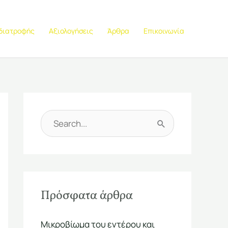
 διατροφής
Αξιολογήσεις
Άρθρα
Επικοινωνία
Α
ν
α
ζ
Πρόσφατα άρθρα
ή
τ
Μικροβίωμα του εντέρου και