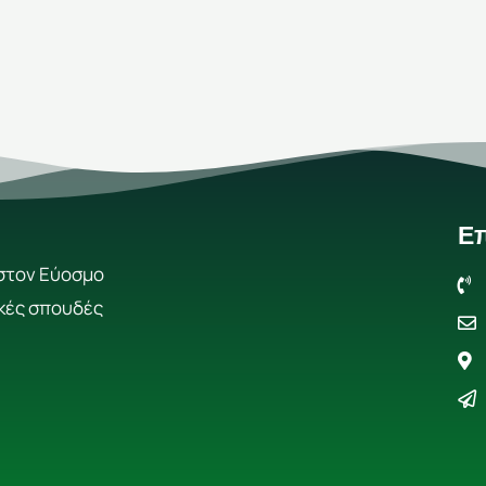
Επ
στον Εύοσμο
κές σπουδές