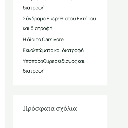
η
διατροφή
σ
Σύνδρομο Ευερέθιστου Εντέρου
η
και διατροφή
γ
Η δίαιτα Carnivore
ι
α
Εκκολπώματα και διατροφή
:
Υποπαραθυρεοειδισμός και
διατροφή
Πρόσφατα σχόλια