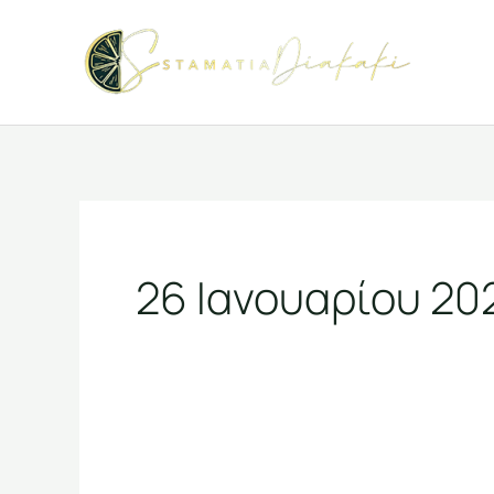
Μετάβαση
στο
περιεχόμενο
26 Ιανουαρίου 20