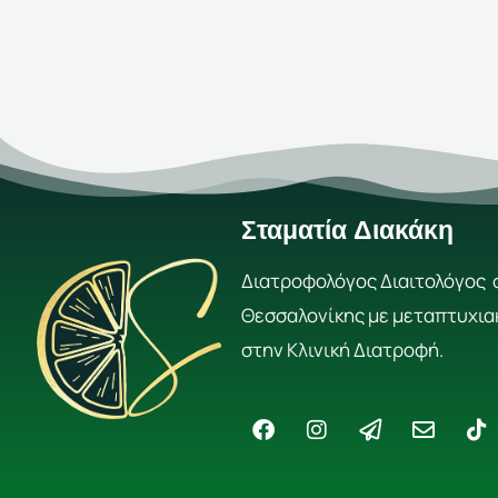
Σταματία Διακάκη
Διατροφολόγος Διαιτολόγος 
Θεσσαλονίκης με μεταπτυχια
στην Κλινική Διατροφή.
F
I
P
E
T
a
n
a
n
i
c
s
p
v
k
e
t
e
e
t