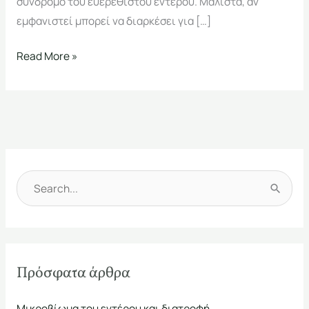
σύνδρομο του ευερέθιστου εντέρου. Μάλιστα, αν
εμφανιστεί μπορεί να διαρκέσει για […]
Read More »
Α
ν
α
ζ
Πρόσφατα άρθρα
ή
τ
Μικροβίωμα του εντέρου και διατροφή