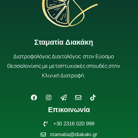
Σταματία Διακάκη
Διατροφολόγος Διαιτολόγος στον Εύοσμο
Θεσσαλονίκης με μεταπτυχιακές σπουδές στην
Κλινική Διατροφή.
F
I
P
E
T
a
n
a
n
i
c
s
p
v
k
Επικοινωνία
e
t
e
e
t
b
a
r
l
o
o
g
+30 2316 020 999
-
o
k
o
r
p
p
stamatia@diakaki.gr
k
a
l
e