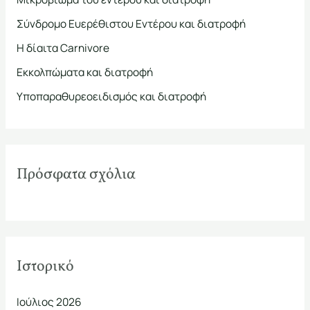
η
Σύνδρομο Ευερέθιστου Εντέρου και διατροφή
σ
Η δίαιτα Carnivore
η
Εκκολπώματα και διατροφή
γ
ι
Υποπαραθυρεοειδισμός και διατροφή
α
:
Πρόσφατα σχόλια
Ιστορικό
Ιούλιος 2026