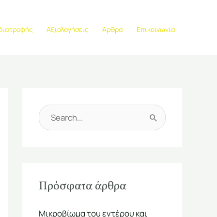
 διατροφής
Αξιολογήσεις
Άρθρα
Επικοινωνία
Α
ν
α
ζ
Πρόσφατα άρθρα
ή
τ
Μικροβίωμα του εντέρου και