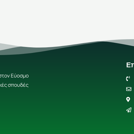
Επ
στον Εύοσμο
κές σπουδές