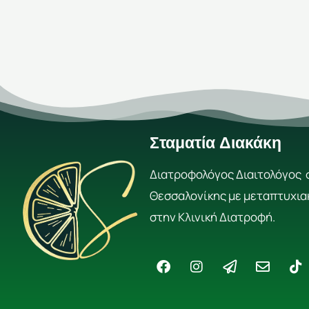
Σταματία Διακάκη
Διατροφολόγος Διαιτολόγος 
Θεσσαλονίκης με μεταπτυχια
στην Κλινική Διατροφή.
F
I
P
E
T
a
n
a
n
i
c
s
p
v
k
e
t
e
e
t