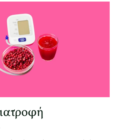
διατροφή
η