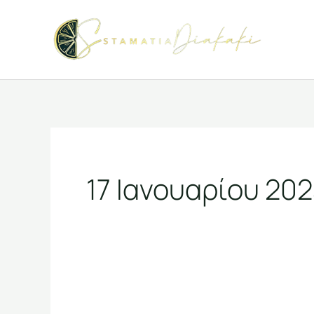
Μετάβαση
στο
περιεχόμενο
17 Ιανουαρίου 20