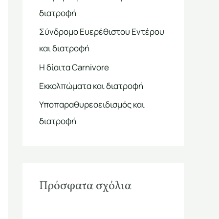
η
διατροφή
σ
Σύνδρομο Ευερέθιστου Εντέρου
η
και διατροφή
γ
Η δίαιτα Carnivore
ι
α
Εκκολπώματα και διατροφή
:
Υποπαραθυρεοειδισμός και
διατροφή
Πρόσφατα σχόλια