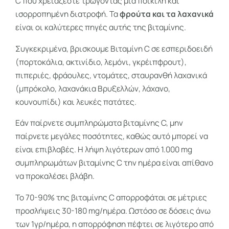
C που χρειάζεστε τρώγοντας μια ποικίλη και
ισορροπημένη διατροφή. Τα
φρούτα και τα λαχανικά
είναι οι καλύτερες πηγές αυτής της βιταμίνης.
Συγκεκριμένα, βρισκουμε Βιταμίνη C σε εσπεριδοειδή
(πορτοκάλια, ακτινίδιο, λεμόνι, γκρέιπφρουτ),
πιπεριές, φράουλες, ντομάτες, σταυρανθή λαχανικά
(μπρόκολο, λαχανάκια Βρυξελλών, λάχανο,
κουνουπίδι) και λευκές πατάτες.
Εάν παίρνετε συμπληρώματα βιταμίνης C, μην
παίρνετε μεγάλες ποσότητες, καθώς αυτό μπορεί να
είναι επιβλαβές. Η λήψη λιγότερων από 1.000 mg
συμπληρωμάτων βιταμίνης C την ημέρα είναι απίθανο
να προκαλέσει βλάβη.
Το 70-90% της βιταμίνης C απορροφάται σε μέτριες
προσλήψεις 30-180 mg/ημέρα. Ωστόσο σε δόσεις άνω
των 1γρ/ημέρα, η απορρόφηση πέφτει σε λιγότερο από