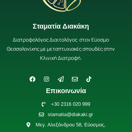
Σταματία Διακάκη
Διατροφολόγος Διαιτολόγος στον Εύοσμο
Θεσσαλονίκης με μεταπτυχιακές σπουδές στην
Κλινική Διατροφή.
F
I
P
E
T
a
n
a
n
i
c
s
p
v
k
Επικοινωνία
e
t
e
e
t
b
a
r
l
o
o
g
+30 2316 020 999
-
o
k
o
r
p
p
stamatia@diakaki.gr
k
a
l
e
m
a
Μεγ. Αλεξάνδρου 58, Εύοσμος,
n