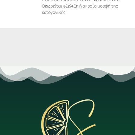
Θεωρείται εξέλιξη ή ακραία μορφή της
κετογονικής