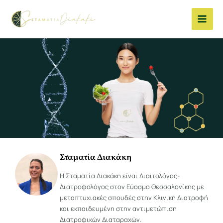
Μετάβαση
στο
περιεχόμενο
Σταματία Διακάκη
Η Σταματία Διακάκη είναι Διαιτολόγος-
Διατροφολόγος στον Εύοσμο Θεσσαλονίκης με
μεταπτυχιακές σπουδές στην Κλινική Διατροφή
και εκπαιδευμένη στην αντιμετώπιση
Διατροφικών Διαταραχών.