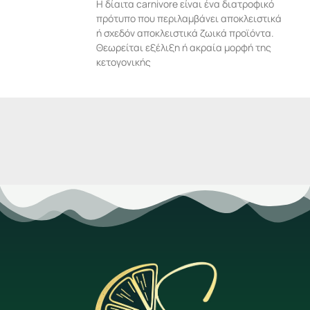
Η δίαιτα carnivore είναι ένα διατροφικό
πρότυπο που περιλαμβάνει αποκλειστικά
ή σχεδόν αποκλειστικά ζωικά προϊόντα.
Θεωρείται εξέλιξη ή ακραία μορφή της
κετογονικής