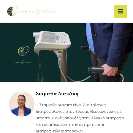
Μετάβαση
στο
περιεχόμενο
Σταματία Διακάκη
Η Σταματία Διακάκη είναι Διαιτολόγος-
Διατροφολόγος στον Εύοσμο Θεσσαλονίκης με
μεταπτυχιακές σπουδές στην Κλινική Διατροφή
και εκπαιδευμένη στην αντιμετώπιση
Διατροφικών Διαταραχών.