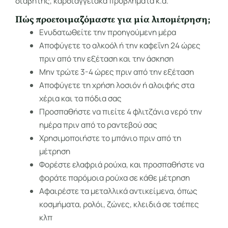
διαβήτης, καρδιαγγειακά προβλήματα κ.α.
Πώς προετοιμαζόμαστε για μία λιπομέτρηση;
Ενυδατωθείτε την προηγούμενη μέρα
Αποφύγετε το αλκοόλ ή την καφεΐνη 24 ώρες
πριν από την εξέταση και την άσκηση
Μην τρώτε 3-4 ώρες πριν από την εξέταση
Αποφύγετε τη χρήση λοσιόν ή αλοιφής στα
χέρια και τα πόδια σας
Προσπαθήστε να πιείτε 4 φλιτζάνια νερό την
ημέρα πριν από το ραντεβού σας
Χρησιμοποιήστε το μπάνιο πριν από τη
μέτρηση
Φορέστε ελαφριά ρούχα, και προσπαθήστε να
φοράτε παρόμοια ρούχα σε κάθε μέτρηση
Αφαιρέστε τα μεταλλικά αντικείμενα, όπως
κοσμήματα, ρολόι, ζώνες, κλειδιά σε τσέπες
κλπ