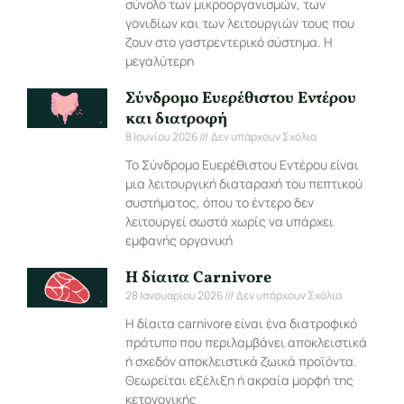
σύνολο των μικροοργανισμών, των
γονιδίων και των λειτουργιών τους που
ζουν στο γαστρεντερικό σύστημα. Η
μεγαλύτερη
Σύνδρομο Ευερέθιστου Εντέρου
και διατροφή
8 Ιουνίου 2026
Δεν υπάρχουν Σχόλια
Το Σύνδρομο Ευερέθιστου Εντέρου είναι
μια λειτουργική διαταραχή του πεπτικού
συστήματος, όπου το έντερο δεν
λειτουργεί σωστά χωρίς να υπάρχει
εμφανής οργανική
Η δίαιτα Carnivore
28 Ιανουαρίου 2026
Δεν υπάρχουν Σχόλια
Η δίαιτα carnivore είναι ένα διατροφικό
πρότυπο που περιλαμβάνει αποκλειστικά
ή σχεδόν αποκλειστικά ζωικά προϊόντα.
Θεωρείται εξέλιξη ή ακραία μορφή της
κετογονικής