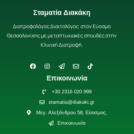
Σταματία Διακάκη
Διατροφολόγος Διαιτολόγος στον Εύοσμο
Θεσσαλονίκης με μεταπτυχιακές σπουδές στην
Κλινική Διατροφή.
F
I
P
E
T
a
n
a
n
i
c
s
p
v
k
Επικοινωνία
e
t
e
e
t
b
a
r
l
o
o
g
+30 2316 020 999
-
o
k
o
r
p
p
stamatia@diakaki.gr
k
a
l
e
m
a
Μεγ. Αλεξάνδρου 58, Εύοσμος,
n
e
Επικοινωνία