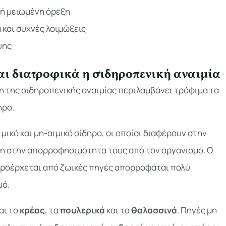
 ή μειωμένη όρεξη
α και συχνές λοιμώξεις
ψης
αι διατροφικά η σιδηροπενική αναιμία
η της σιδηροπενικής αναιμίας περιλαμβάνει τρόφιμα τα
ηρο.
ιμικό και μη-αιμικό σίδηρο, οι οποίοι διαφέρουν στην
ση στην απορροφησιμότητα τους από τον οργανισμό. Ο
 προέρχεται από ζωικές πηγές απορροφάται πολύ
μό.
αι το
κρέας
, τα
πουλερικά
και τα
θαλασσινά
. Πηγές μη