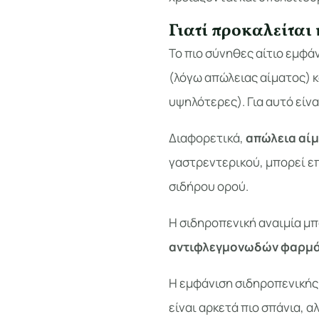
Γιατί προκαλείται
Το πιο σύνηθες αίτιο εμφά
(λόγω απώλειας αίματος) κ
υψηλότερες). Για αυτό είνα
Διαφορετικά,
απώλεια αί
γαστρεντερικού, μπορεί ε
σιδήρου ορού.
Η σιδηροπενική αναιμία μπ
αντιφλεγμονωδών φαρμά
Η εμφάνιση σιδηροπενικής
είναι αρκετά πιο σπάνια, α