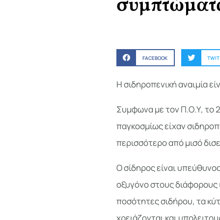
συμπτώματα
FACEBOOK
TWIT
Η σιδηροπενική αναιμία εί
Συμφωνα με τον Π.Ο.Υ, το 
παγκοσμίως είχαν σιδηροπε
περισσότερο από μισό δισ
Ο σίδηρος είναι υπεύθυνος
οξυγόνο στους διάφορους 
ποσότητες σιδήρου, τα κύ
χρειάζονται και υπολειτου