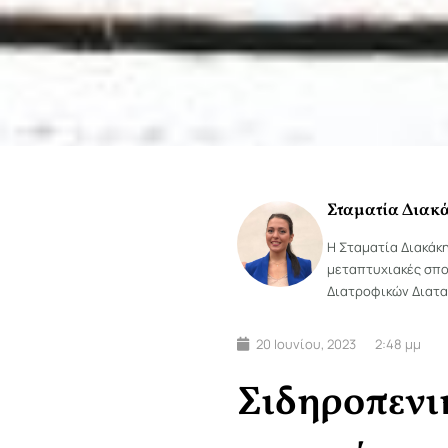
Σταματία Διακ
Η Σταματία Διακάκ
μεταπτυχιακές σπο
Διατροφικών Διατα
20 Ιουνίου, 2023
2:48 μμ
Σιδηροπενικ