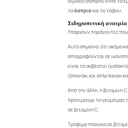
αιμικού σιδήρου είναι τα 
τα
όσπρια
και το τόφου.
Σιδηροπενική αναιμία
Υπάρχουν παράγοντες πο
Αυτό σημαίνει ότι ακόμα κ
απορροφούνται σε ικανοπο
είναι το ασβέστιο (γαλακτο
(σπανάκι και άλλα λαχανικά
Από την άλλη, η βιταμίνη C
προτιμούμε το γεύμα μας π
σε βιταμίνη C .
Τρόφιμα πλούσια σε βιταμίνη