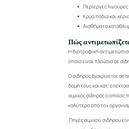
Περίεργες λιγούρες
Κρύα πόδια και χέρι
Αισθήματα κατάθλι
Πώς αντιμετωπίζετ
Η διατροφική αντιμετώπισ
οποία είναι πλούσια σε σίδ
Ο σίδηρος διακρίνεται σε α
δομή τους και κατ’ επέκτα
αιμικός σίδηρος ο οποίος
καλύτερα από τον οργανισ
Πηγές αιμικού σιδήρου είν