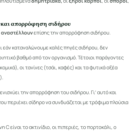
εμπλουτισμένα
δημητριακά,
οι
ξηροί καρποί
, οι
σπόροι
,
 και απορρόφηση σιδήρου
υ
αναστέλλουν
επίσης την απορρόφηση σιδήρου.
αι εάν καταναλώνουμε καλές πηγές σιδήρου, δεν
ιητικό βαθμό από τον οργανισμό. Τέτοιοι παράγοντες
κομικά), οι τανίνες (τσάι, καφές) και τα φυτικά οξέα
).
 ενισχύει την απορρόφηση του σιδήρου. Γι’ αυτό και
ου περιέχει σίδηρο να συνδυάζεται με τρόφιμα πλούσια
 C είναι το ακτινίδιο, οι πιπεριές, το πορτοκάλι, ο