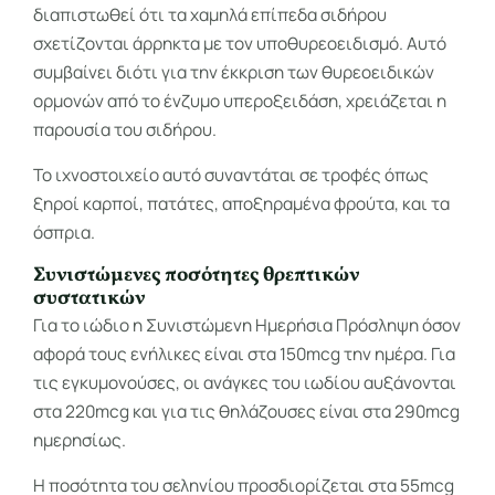
διαπιστωθεί ότι τα χαμηλά επίπεδα σιδήρου
σχετίζονται άρρηκτα με τον υποθυρεοειδισμό. Αυτό
συμβαίνει διότι για την έκκριση των θυρεοειδικών
ορμονών από το ένζυμο υπεροξειδάση, χρειάζεται η
παρουσία του σιδήρου.
Το ιχνοστοιχείο αυτό συναντάται σε τροφές όπως
ξηροί καρποί, πατάτες, αποξηραμένα φρούτα, και τα
όσπρια.
Συνιστώμενες ποσότητες θρεπτικών
συστατικών
Για το ιώδιο η Συνιστώμενη Ημερήσια Πρόσληψη όσον
αφορά τους ενήλικες είναι στα 150mcg την ημέρα. Για
τις εγκυμονούσες, οι ανάγκες του ιωδίου αυξάνονται
στα 220mcg και για τις θηλάζουσες είναι στα 290mcg
ημερησίως.
Η ποσότητα του σεληνίου προσδιορίζεται στα 55mcg