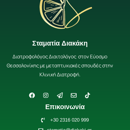
Σταματία Διακάκη
Διατροφολόγος Διαιτολόγος στον Εύοσμο
Θεσσαλονίκης με μεταπτυχιακές σπουδές στην
Κλινική Διατροφή.
F
I
P
E
T
a
n
a
n
i
c
s
p
v
k
Επικοινωνία
e
t
e
e
t
b
a
r
l
o
o
g
+30 2316 020 999
-
o
k
o
r
p
p