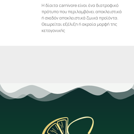
Η δίαιτα carnivore είναι ένα διατροφικό
πρότυπο που περιλαμβάνει αποκλειστικά
ή σχεδόν αποκλειστικά ζωικά προϊόντα.
Θεωρείται εξέλιξη ή ακραία μορφή της
κετογονικής