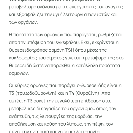
μεταβολισμό ανάλογα με τις ενεργειακές του ανάγκες
και εξασφαλίζει την υγιή λειτουργία των ιστών και
των οργάνων.
Η ποσότητα των ορμονών που παράγεται, ρυθμίζεται
από την υπόφυση του εγκεφάλου. Εκεί, εκκρίνεται η
θυρεοειδοτρόπος ορμόνη TSH όπου μέσω της
κυκλοφορίας του αίματος γίνεται η μεταφορά της στο
θυρεοειδή ώστε να παραχθεί η κατάλληλη ποσότητα
ορμονών.
Οι κύριες ορμόνες που παράγει ο Θυρεοειδής είναι η
Τ3 (τριιωδοθυρονίνη) και η Τ4 (θυροξίνη). Από
αυτές, η Τ3 ασκεί την μεγαλύτερη επίδραση στις
μεταβολικές διεργασίες του οργανισμού όπως την
ανάπτυξη, τις λειτουργίες της καρδιάς, την
αποθήκευση και καύση του λίπους, την πέψη, τον
ύπνο, την εντερική και νεφρική λειτουργία.