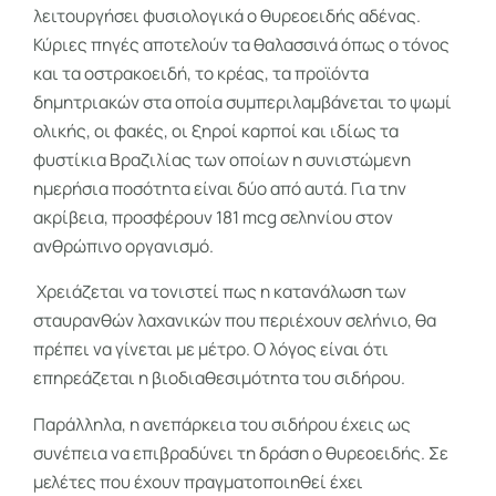
λειτουργήσει φυσιολογικά ο θυρεοειδής αδένας.
Κύριες πηγές αποτελούν τα θαλασσινά όπως ο τόνος
και τα οστρακοειδή, το κρέας, τα προϊόντα
δημητριακών στα οποία συμπεριλαμβάνεται το ψωμί
ολικής, οι φακές, οι ξηροί καρποί και ιδίως τα
φυστίκια Βραζιλίας των οποίων η συνιστώμενη
ημερήσια ποσότητα είναι δύο από αυτά. Για την
ακρίβεια, προσφέρουν 181 mcg σεληνίου στον
ανθρώπινο οργανισμό.
Χρειάζεται να τονιστεί πως η κατανάλωση των
σταυρανθών λαχανικών που περιέχουν σελήνιο, θα
πρέπει να γίνεται με μέτρο. Ο λόγος είναι ότι
επηρεάζεται η βιοδιαθεσιμότητα του σιδήρου.
Παράλληλα, η ανεπάρκεια του σιδήρου έχεις ως
συνέπεια να επιβραδύνει τη δράση ο θυρεοειδής. Σε
μελέτες που έχουν πραγματοποιηθεί έχει