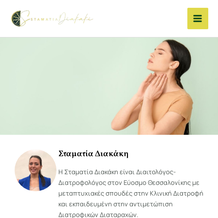
Μετάβαση
στο
περιεχόμενο
Σταματία Διακάκη
Η Σταματία Διακάκη είναι Διαιτολόγος-
Διατροφολόγος στον Εύοσμο Θεσσαλονίκης με
μεταπτυχιακές σπουδές στην Κλινική Διατροφή
και εκπαιδευμένη στην αντιμετώπιση
Διατροφικών Διαταραχών.