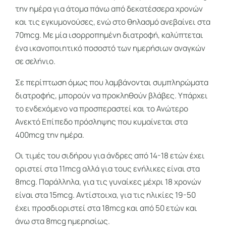
την ημέρα για άτομα πάνω από δεκατέσσερα χρονών
και τις εγκυμονούσες, ενώ στο θηλασμό ανεβαίνει στα
70mcg. Με μία ισορροπημένη διατροφή, καλύπτεται
ένα ικανοποιητικό ποσοστό των ημερήσιων αναγκών
σε σελήνιο.
Σε περίπτωση όμως που λαμβάνονται συμπληρώματα
διατροφής, μπορούν να προκληθούν βλάβες. Υπάρχει
το ενδεχόμενο να προσπεραστεί και το Ανώτερο
Ανεκτό Επίπεδο πρόσληψης που κυμαίνεται στα
400mcg την ημέρα.
Οι τιμές του σιδήρου για άνδρες από 14-18 ετών έχει
οριστεί στα 11mcg αλλά για τους ενήλικες είναι στα
8mcg. Παράλληλα, για τις γυναίκες μέχρι 18 χρονών
είναι στα 15mcg. Αντίστοιχα, για τις ηλικίες 19-50
έχει προσδιοριστεί στα 18mcg και από 50 ετών και
άνω στα 8mcg ημερησίως.