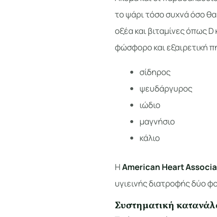
το ψάρι τόσο συχνά όσο θα
οξέα και βιταμίνες όπως D 
φώσφορο και εξαιρετική π
σίδηρος
ψευδάργυρος
ιώδιο
μαγνήσιο
κάλιο
Η
American Heart Associa
υγιεινής διατροφής δύο φ
Συστηματική κατανάλ