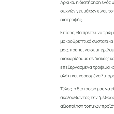
Αρχικά, η διατήρηση ενός 
συχνών γευμάτων είναι το 
διατροφής.
Επίσης, θα πρέπει να τρώμ
μακροθρεπτικά συστατικά 
μας, πρέπει να συμπεριλαμβ
διαχωρίζουμε σε “καλές” κ
επεξεργασμένα τρόφιμα κα
αλάτι και κορεσμένα λιπαρ
Τέλος. η διατροφή μας να ε
ακολουθώντας την “μέθοδο 
αξιοποίηση τοπικών προϊό