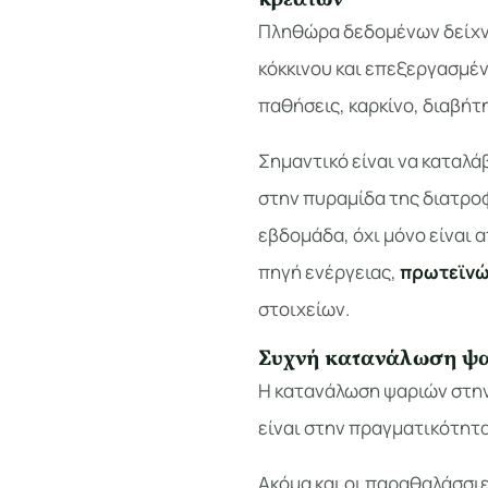
κρεάτων
Πληθώρα δεδομένων δείχν
κόκκινου και επεξεργασμέν
παθήσεις, καρκίνο, διαβήτ
Σημαντικό είναι να καταλά
στην πυραμίδα της διατροφ
εβδομάδα, όχι μόνο είναι α
πηγή ενέργειας,
πρωτεϊν
στοιχείων.
Συχνή κατανάλωση ψ
Η κατανάλωση ψαριών στην
είναι στην πραγματικότητα
Ακόμα και οι παραθαλάσσιε