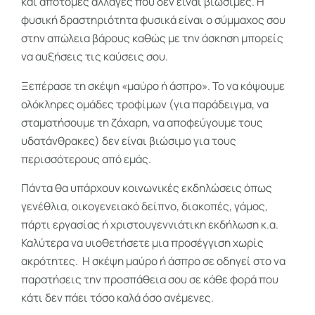
και απότομες αλλαγές που δεν είναι βιώσιμες. Η
φυσική δραστηριότητα φυσικά είναι ο σύμμαχος σου
στην απώλεια βάρους καθώς με την άσκηση μπορείς
να αυξήσεις τις καύσεις σου.
Ξεπέρασε τη σκέψη «μαύρο ή άσπρο». Το να κόψουμε
ολόκληρες ομάδες τροφίμων (για παράδειγμα, να
σταματήσουμε τη ζάχαρη, να αποφεύγουμε τους
υδατάνθρακες) δεν είναι βιώσιμο για τους
περισσότερους από εμάς.
Πάντα θα υπάρχουν κοινωνικές εκδηλώσεις όπως
γενέθλια, οικογενειακό δείπνο, διακοπές, γάμος,
πάρτι εργασίας ή χριστουγεννιάτικη εκδήλωση κ.α.
Καλύτερα να υιοθετήσετε μια προσέγγιση χωρίς
ακρότητες. Η σκέψη μαύρο ή άσπρο σε οδηγεί στο να
παρατήσεις την προσπάθεια σου σε κάθε φορά που
κάτι δεν πάει τόσο καλά όσο ανέμενες.