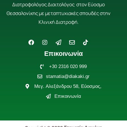
Διατροφολόγος Διαιτολόγος στον Εύοσμο
Θεσσαλονίκης με μεταπτυχιακές σπουδές στην
Κλινική Διατροφή.
F
I
P
E
T
a
n
a
n
i
c
s
p
v
k
Επικοινωνία
e
t
e
e
t
b
a
r
l
o
o
g
+30 2316 020 999
-
o
k
o
r
p
p
stamatia@diakaki.gr
k
a
l
e
m
a
Μεγ. Αλεξάνδρου 58, Εύοσμος,
n
e
Επικοινωνία