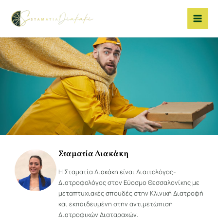
Μετάβαση
στο
περιεχόμενο
Σταματία Διακάκη
Η Σταματία Διακάκη είναι Διαιτολόγος-
Διατροφολόγος στον Εύοσμο Θεσσαλονίκης με
μεταπτυχιακές σπουδές στην Κλινική Διατροφή
και εκπαιδευμένη στην αντιμετώπιση
Διατροφικών Διαταραχών.